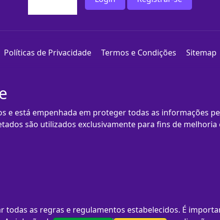
Políticas de Privacidade
Termos e Condições
Sitemap
de
rios e está empenhada em proteger todas as informações p
tados são utilizados exclusivamente para fins de melhoria
 todas as regras e regulamentos estabelecidos. É importan