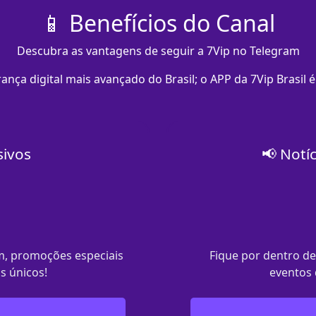
📱 Benefícios do Canal
Descubra as vantagens de seguir a 7Vip no Telegram
ça digital mais avançado do Brasil; o APP da 7Vip Brasil é e
sivos
📢 Notí
m, promoções especiais
Fique por dentro d
s únicos!
eventos 