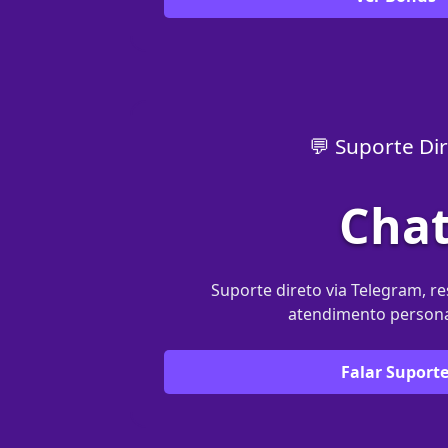
💬 Suporte Di
Cha
Suporte direto via Telegram, r
atendimento persona
Falar Suport