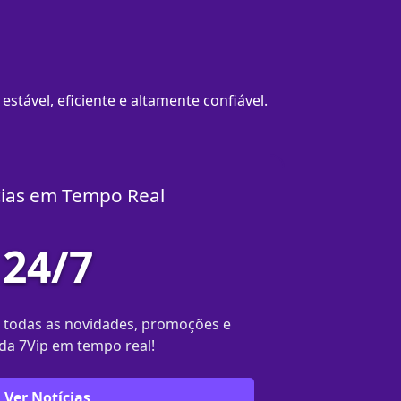
stável, eficiente e altamente confiável.
cias em Tempo Real
24/7
e todas as novidades, promoções e
da 7Vip em tempo real!
Ver Notícias