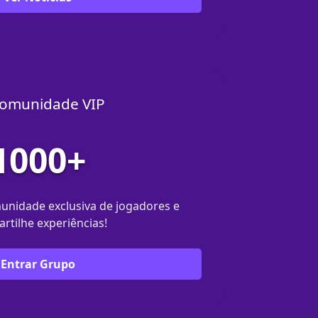
Comunidade VIP
1000+
unidade exclusiva de jogadores e
rtilhe experiências!
Entrar Grupo