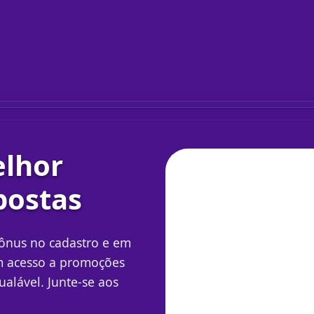
elhor
postas
ônus no cadastro e em
m acesso a promoções
ualável. Junte-se aos