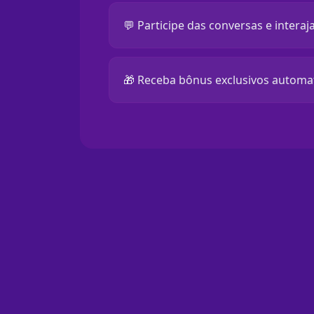
💬 Participe das conversas e interaj
🎁 Receba bônus exclusivos autom