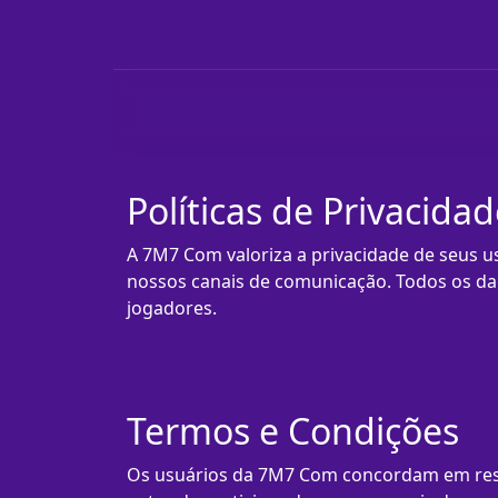
Políticas de Privacida
A 7M7 Com valoriza a privacidade de seus 
nossos canais de comunicação. Todos os dad
jogadores.
Termos e Condições
Os usuários da 7M7 Com concordam em respe