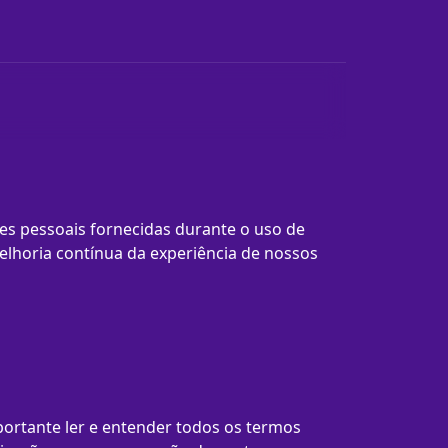
es pessoais fornecidas durante o uso de
elhoria contínua da experiência de nossos
ortante ler e entender todos os termos