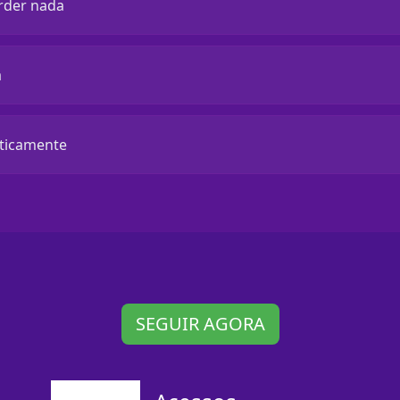
erder nada
a
aticamente
SEGUIR AGORA