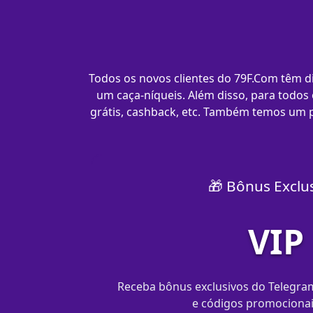
Todos os novos clientes do 79F.Com têm d
um caça-níqueis. Além disso, para todo
grátis, cashback, etc. Também temos um p
🎁 Bônus Exclu
VIP
Receba bônus exclusivos do Telegra
e códigos promocionai