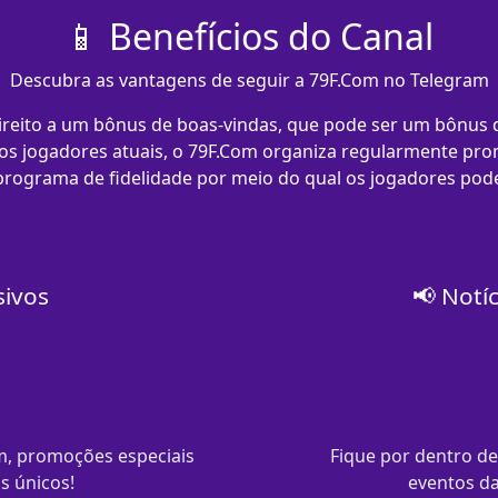
📱 Benefícios do Canal
Descubra as vantagens de seguir a 79F.Com no Telegram
ireito a um bônus de boas-vindas, que pode ser um bônus 
s os jogadores atuais, o 79F.Com organiza regularmente p
rograma de fidelidade por meio do qual os jogadores pode
sivos
📢 Notí
m, promoções especiais
Fique por dentro d
s únicos!
eventos d