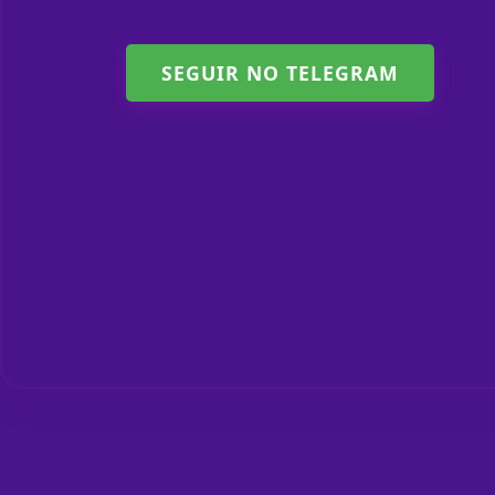
SEGUIR NO TELEGRAM