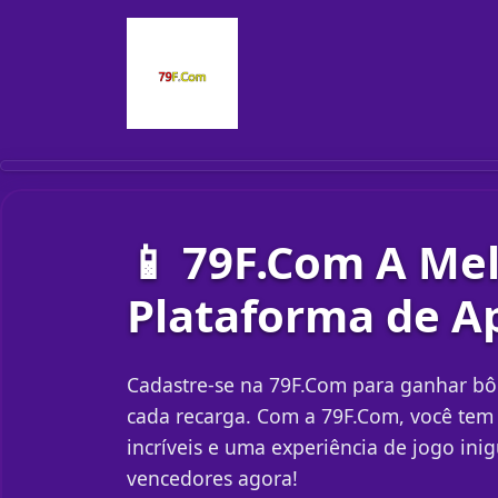
📱 79F.Com A Me
Plataforma de A
Cadastre-se na 79F.Com para ganhar bô
cada recarga. Com a 79F.Com, você tem
incríveis e uma experiência de jogo inig
vencedores agora!