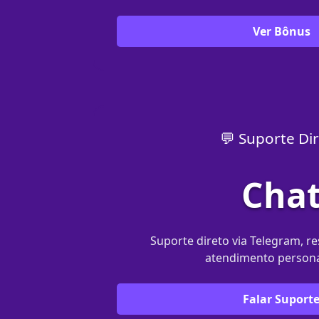
Ver Bônus
💬 Suporte Di
Cha
Suporte direto via Telegram, r
atendimento persona
Falar Suport