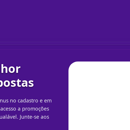
lhor
postas
nus no cadastro e em
 acesso a promoções
ualável. Junte-se aos