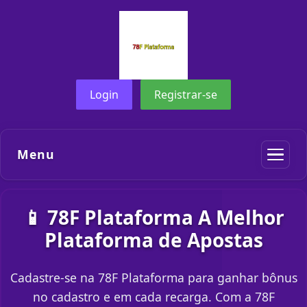
Login
Registrar-se
Menu
📱 78F Plataforma A Melhor
Plataforma de Apostas
Cadastre-se na 78F Plataforma para ganhar bônus
no cadastro e em cada recarga. Com a 78F