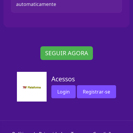
automaticamente
SEGUIR AGORA
Acessos
Login
Registrar-se