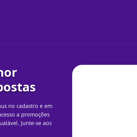
hor
postas
nus no cadastro e em
 acesso a promoções
ualável. Junte-se aos