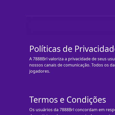
Políticas de Privacida
A 7888Brl valoriza a privacidade de seus u
nossos canais de comunicação. Todos os dad
jogadores.
Termos e Condições
Os usuários da 7888Brl concordam em respei