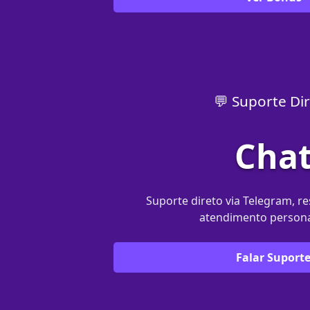
💬 Suporte Di
Cha
Suporte direto via Telegram, r
atendimento persona
Falar Suport