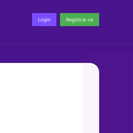
Login
Registrar-se