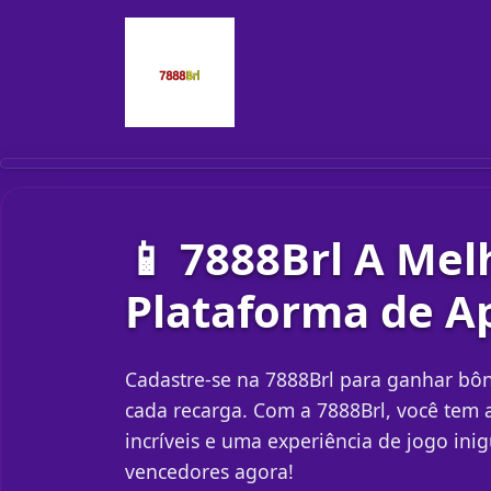
📱 7888Brl A Mel
Plataforma de A
Cadastre-se na 7888Brl para ganhar bô
cada recarga. Com a 7888Brl, você tem
incríveis e uma experiência de jogo inig
vencedores agora!