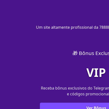
Um site altamente profissional da 7888
🎁 Bônus Exclu
VIP
Receba bônus exclusivos do Telegra
e códigos promocionai
Ver Bônus