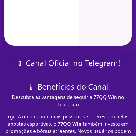
📱 Canal Oficial no Telegram!
📱 Benefícios do Canal
Descubra as vantagens de seguir a 77QQ Win no
Telegram
rgir. À medida que mais pessoas se interessam pelas
apostas esportivas, o
77QQ Win
também investe em
promoções e bônus atraentes. Novos usuários podem