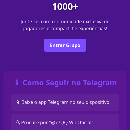
1000+
Junte-se a uma comunidade exclusiva de
jogadores e compartilhe experiências!
Entrar Grupo
📱 Como Seguir no Telegram
📱 Baixe o app Telegram no seu dispositivo
🔍 Procure por "@77QQ WinOficial"