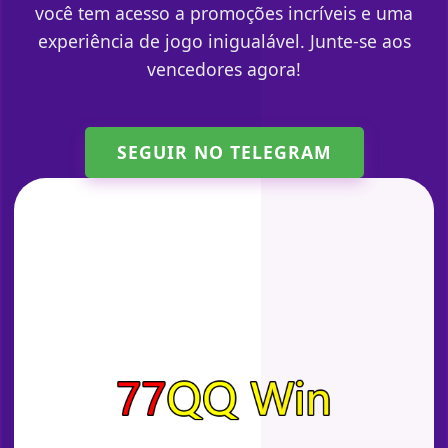
você tem acesso a promoções incríveis e uma
experiência de jogo inigualável. Junte-se aos
vencedores agora!
SEGUIR NO TELEGRAM