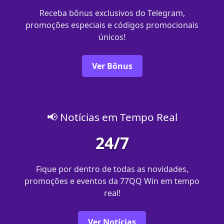
Receba bônus exclusivos do Telegram,
promoções especiais e códigos promocionais
únicos!
Ver Bônus
📢 Notícias em Tempo Real
24/7
Fique por dentro de todas as novidades,
promoções e eventos da 77QQ Win em tempo
real!
Ver Notícias