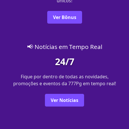
únicos!
Ver Bônus
📢 Notícias em Tempo Real
24/7
Fique por dentro de todas as novidades,
promoções e eventos da 777Pg em tempo real!
Ver Notícias