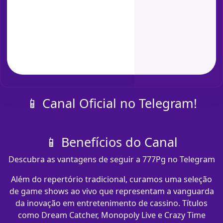
📱 Canal Oficial no Telegram!
📱 Benefícios do Canal
Descubra as vantagens de seguir a 777Pg no Telegram
Além do repertório tradicional, curamos uma seleção
de game shows ao vivo que representam a vanguarda
da inovação em entretenimento de cassino. Títulos
como Dream Catcher, Monopoly Live e Crazy Time