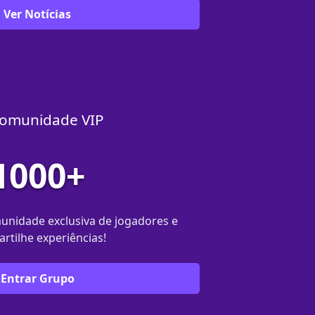
Ver Notícias
Comunidade VIP
1000+
unidade exclusiva de jogadores e
rtilhe experiências!
Entrar Grupo