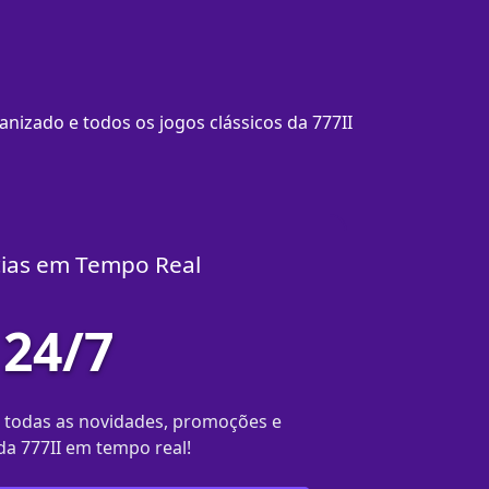
izado e todos os jogos clássicos da 777II
cias em Tempo Real
24/7
e todas as novidades, promoções e
da 777II em tempo real!