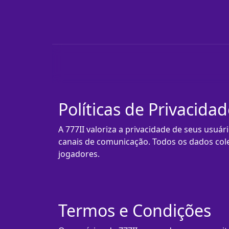
Políticas de Privacida
A 777II valoriza a privacidade de seus usu
canais de comunicação. Todos os dados cole
jogadores.
Termos e Condições