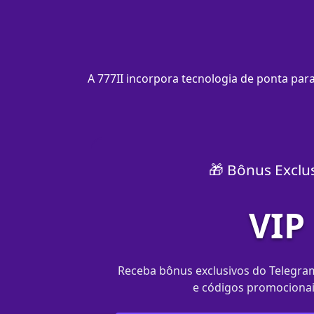
A 777II incorpora tecnologia de ponta pa
🎁 Bônus Exclu
VIP
Receba bônus exclusivos do Telegra
e códigos promocionai