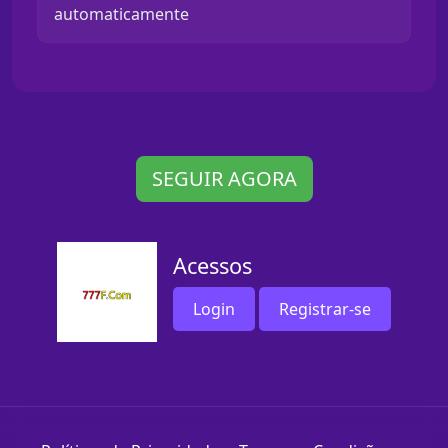
automaticamente
SEGUIR AGORA
Acessos
Login
Registrar-se