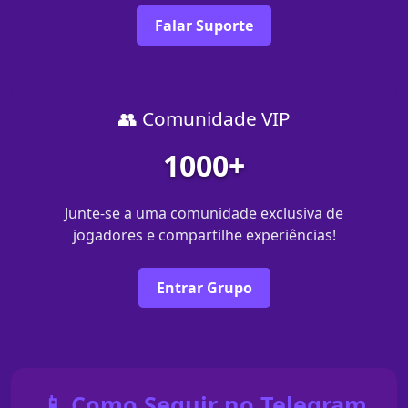
Falar Suporte
👥 Comunidade VIP
1000+
Junte-se a uma comunidade exclusiva de
jogadores e compartilhe experiências!
Entrar Grupo
📱 Como Seguir no Telegram