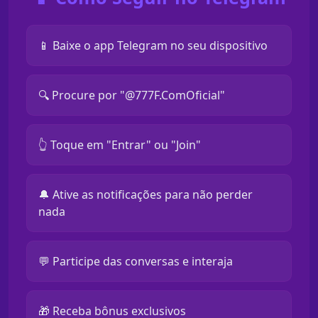
📱 Baixe o app Telegram no seu dispositivo
🔍 Procure por "@777F.ComOficial"
👆 Toque em "Entrar" ou "Join"
🔔 Ative as notificações para não perder
nada
💬 Participe das conversas e interaja
🎁 Receba bônus exclusivos