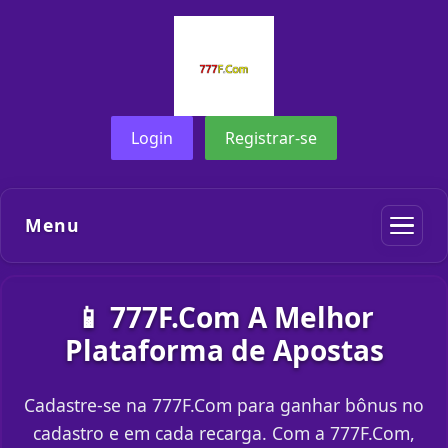
Login
Registrar-se
Menu
📱 777F.Com A Melhor
Plataforma de Apostas
Cadastre-se na 777F.Com para ganhar bônus no
cadastro e em cada recarga. Com a 777F.Com,