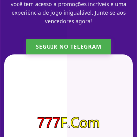
você tem acesso a promoções incríveis e uma
experiência de jogo inigualável. Junte-se aos
vencedores agora!
SEGUIR NO TELEGRAM