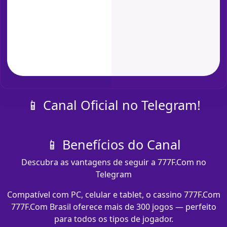
📱 Canal Oficial no Telegram!
📱 Benefícios do Canal
Descubra as vantagens de seguir a 777F.Com no
Telegram
Compatível com PC, celular e tablet, o cassino 777F.Com
777F.Com Brasil oferece mais de 300 jogos — perfeito
para todos os tipos de jogador.