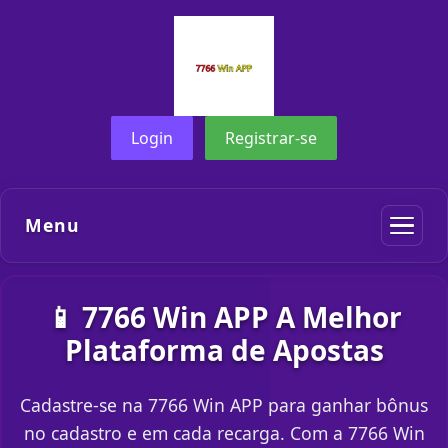
Login
Registrar-se
Menu
📱 7766 Win APP A Melhor
Plataforma de Apostas
Cadastre-se na 7766 Win APP para ganhar bônus
no cadastro e em cada recarga. Com a 7766 Win