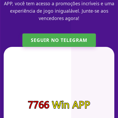
APP, você tem acesso a promoções incríveis e uma
experiência de jogo inigualável. Junte-se aos
vencedores agora!
SEGUIR NO TELEGRAM