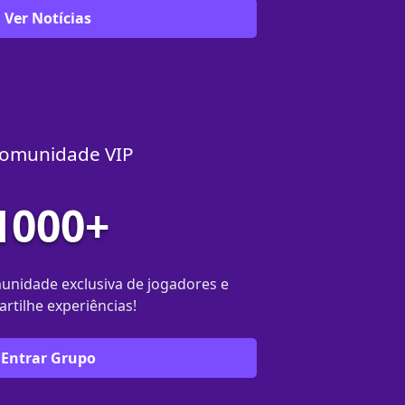
Ver Notícias
Comunidade VIP
1000+
unidade exclusiva de jogadores e
rtilhe experiências!
Entrar Grupo