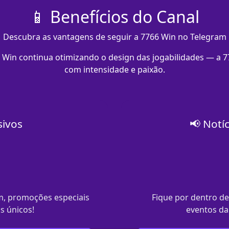
📱 Benefícios do Canal
Descubra as vantagens de seguir a 7766 Win no Telegram
Win continua otimizando o design das jogabilidades — a 7
com intensidade e paixão.
sivos
📢 Notí
m, promoções especiais
Fique por dentro d
s únicos!
eventos da