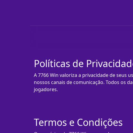
Políticas de Privacida
A 7766 Win valoriza a privacidade de seus 
nossos canais de comunicação. Todos os dad
jogadores.
Termos e Condições