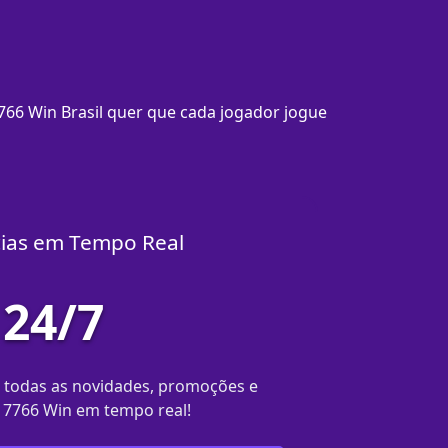
766 Win Brasil quer que cada jogador jogue
cias em Tempo Real
24/7
e todas as novidades, promoções e
 7766 Win em tempo real!