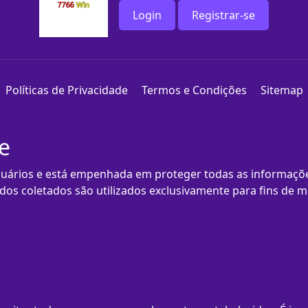
Login
Registrar-se
Políticas de Privacidade
Termos e Condições
Sitemap
de
usuários e está empenhada em proteger todas as informaçõ
os coletados são utilizados exclusivamente para fins de m