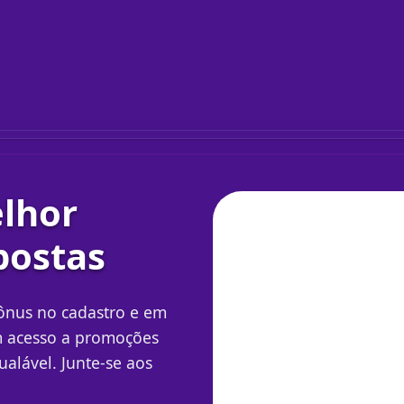
elhor
postas
ônus no cadastro e em
m acesso a promoções
ualável. Junte-se aos