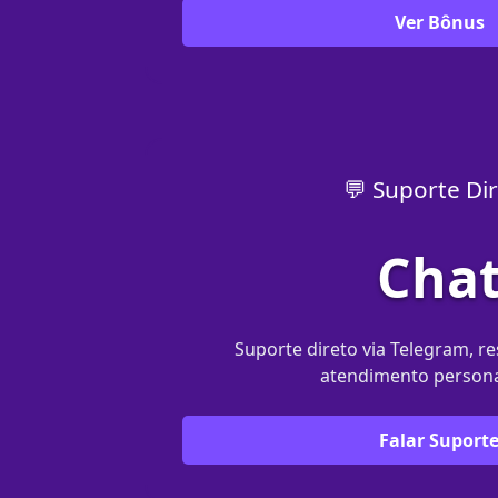
Ver Bônus
💬 Suporte Di
Cha
Suporte direto via Telegram, r
atendimento persona
Falar Suport