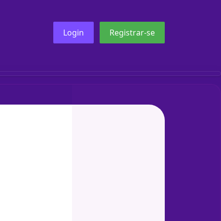
Login
Registrar-se