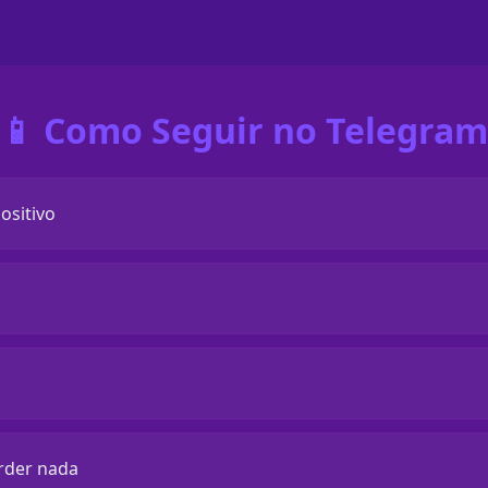
📱 Como Seguir no Telegram
ositivo
erder nada