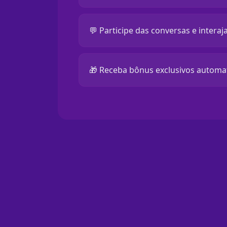
💬 Participe das conversas e interaj
🎁 Receba bônus exclusivos autom