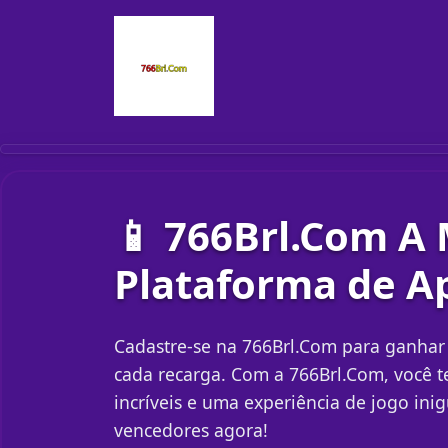
📱 766Brl.Com A
Plataforma de A
Cadastre-se na 766Brl.Com para ganhar
cada recarga. Com a 766Brl.Com, você 
incríveis e uma experiência de jogo inig
vencedores agora!