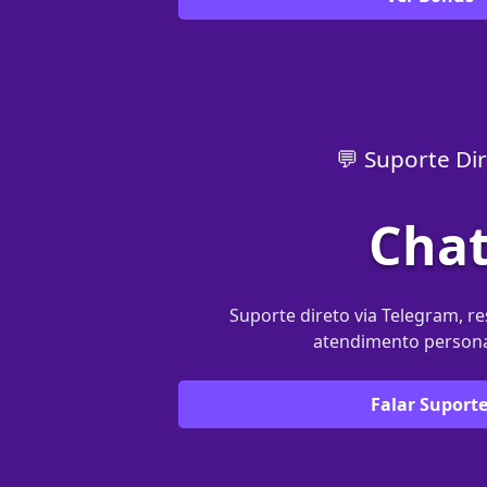
💬 Suporte Di
Cha
Suporte direto via Telegram, r
atendimento persona
Falar Suport