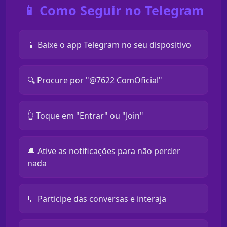
📱 Como Seguir no Telegram
📱 Baixe o app Telegram no seu dispositivo
🔍 Procure por "@7622 ComOficial"
👆 Toque em "Entrar" ou "Join"
🔔 Ative as notificações para não perder
nada
💬 Participe das conversas e interaja