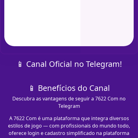
📱 Canal Oficial no Telegram!
📱 Benefícios do Canal
Descubra as vantagens de seguir a 7622 Com no
Telegram
A 7622 Com é uma plataforma que integra diversos
estilos de jogo — com profissionais do mundo todo,
oferece login e cadastro simplificado na plataforma