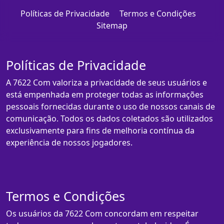
Políticas de Privacidade
Termos e Condições
Sitemap
Políticas de Privacidade
A 7622 Com valoriza a privacidade de seus usuários e
está empenhada em proteger todas as informações
pessoais fornecidas durante o uso de nossos canais de
comunicação. Todos os dados coletados são utilizados
exclusivamente para fins de melhoria contínua da
experiência de nossos jogadores.
Termos e Condições
Os usuários da 7622 Com concordam em respeitar