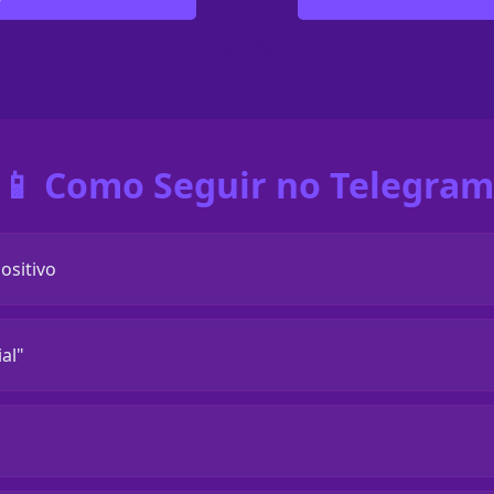
📱 Como Seguir no Telegram
ositivo
al"