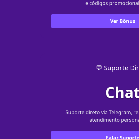
e códigos promocionai
Ver Bônus
💬 Suporte Di
Cha
Suporte direto via Telegram, r
atendimento persona
Falar Suport