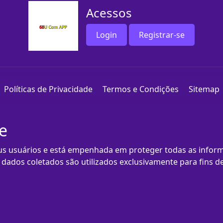
Acessos
Login
Registrar-se
Políticas de Privacidade
Termos e Condições
Sitemap
de
eus usuários e está empenhada em proteger todas as infor
dados coletados são utilizados exclusivamente para fins d