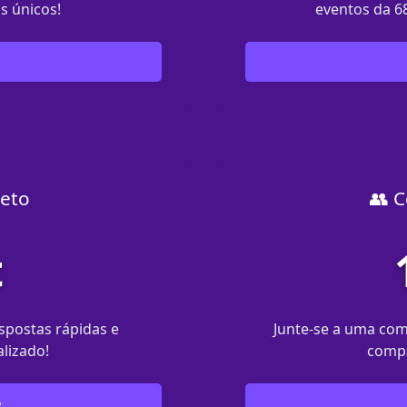
s únicos!
eventos da 6
reto
👥 
t
espostas rápidas e
Junte-se a uma com
lizado!
compa
e