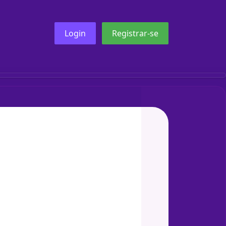
Login
Registrar-se