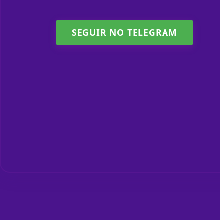
SEGUIR NO TELEGRAM