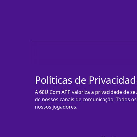
Políticas de Privacida
A 68U Com APP valoriza a privacidade de s
de nossos canais de comunicação. Todos os 
nossos jogadores.