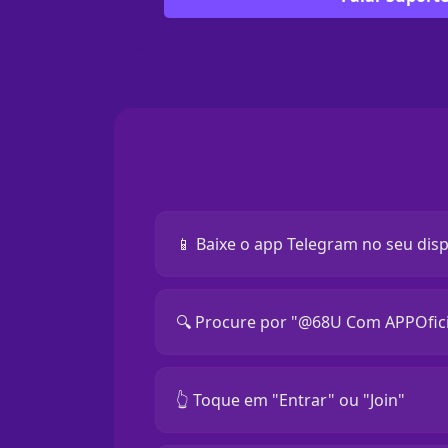
📱 Baixe o app Telegram no seu disp
🔍 Procure por "@68U Com APPOfici
👆 Toque em "Entrar" ou "Join"