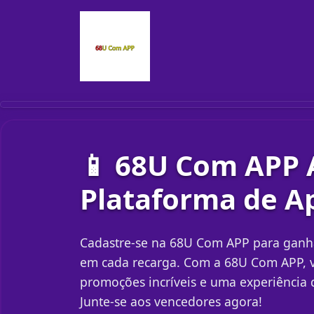
📱 68U Com APP 
Plataforma de A
Cadastre-se na 68U Com APP para ganh
em cada recarga. Com a 68U Com APP, v
promoções incríveis e uma experiência d
Junte-se aos vencedores agora!