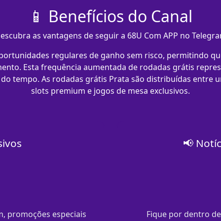
📱 Benefícios do Canal
escubra as vantagens de seguir a 68U Com APP no Telegr
portunidades regulares de ganho sem risco, permitindo 
to. Esta frequência aumentada de rodadas grátis represe
do tempo. As rodadas grátis Prata são distribuídas entre 
slots premium e jogos de mesa exclusivos.
sivos
📢 Notí
m, promoções especiais
Fique por dentro d