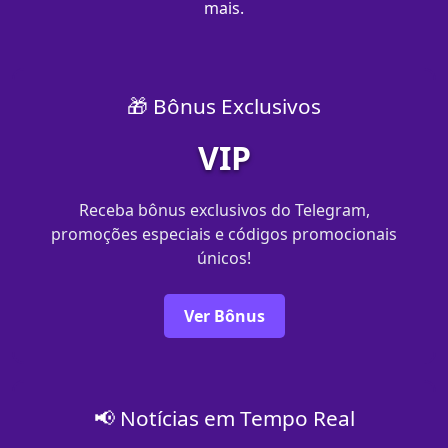
mais.
🎁 Bônus Exclusivos
VIP
Receba bônus exclusivos do Telegram,
promoções especiais e códigos promocionais
únicos!
Ver Bônus
📢 Notícias em Tempo Real