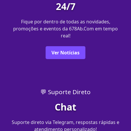
24/7
Fique por dentro de todas as novidades,
promoções e eventos da 678Ab.Com em tempo
real!
Ver Notícias
💬 Suporte Direto
Chat
Suporte direto via Telegram, respostas rápidas e
atendimento personalizado!