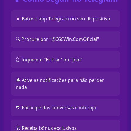
📱 Baixe o app Telegram no seu dispositivo
🔍 Procure por "@666Win.ComOficial"
👆 Toque em "Entrar" ou "Join"
🔔 Ative as notificações para não perder
nada
💬 Participe das conversas e interaja
🎁 Receba bônus exclusivos