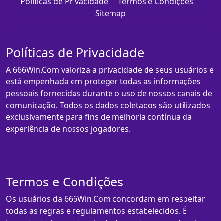
Políticas de Privacidade
Termos e Condições
Sitemap
Políticas de Privacidade
A 666Win.Com valoriza a privacidade de seus usuários e
está empenhada em proteger todas as informações
pessoais fornecidas durante o uso de nossos canais de
comunicação. Todos os dados coletados são utilizados
exclusivamente para fins de melhoria contínua da
experiência de nossos jogadores.
Termos e Condições
Os usuários da 666Win.Com concordam em respeitar
todas as regras e regulamentos estabelecidos. É