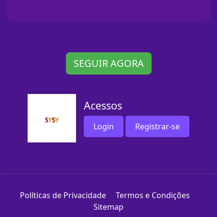
SEGUIR AGORA
Acessos
Login
Registrar-se
Políticas de Privacidade
Termos e Condições
Sitemap