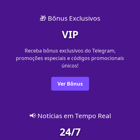
🎁 Bônus Exclusivos
VIP
Receba bônus exclusivos do Telegram,
promoções especiais e códigos promocionais
únicos!
Ver Bônus
📢 Notícias em Tempo Real
24/7