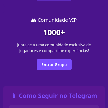
👥 Comunidade VIP
1000+
Junte-se a uma comunidade exclusiva de
jogadores e compartilhe experiências!
Entrar Grupo
📱 Como Seguir no Telegram