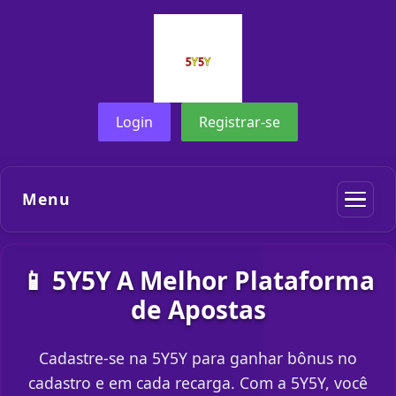
Login
Registrar-se
Menu
📱 5Y5Y A Melhor Plataforma
de Apostas
Cadastre-se na 5Y5Y para ganhar bônus no
cadastro e em cada recarga. Com a 5Y5Y, você