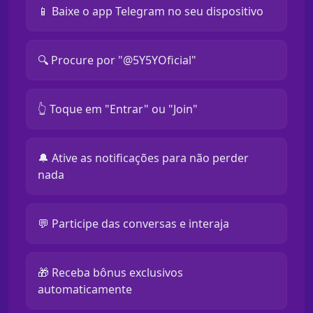
📱 Baixe o app Telegram no seu dispositivo
🔍 Procure por "@5Y5YOficial"
👆 Toque em "Entrar" ou "Join"
🔔 Ative as notificações para não perder
nada
💬 Participe das conversas e interaja
🎁 Receba bônus exclusivos
automaticamente