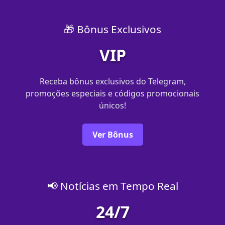
🎁 Bônus Exclusivos
VIP
Receba bônus exclusivos do Telegram,
promoções especiais e códigos promocionais
únicos!
Ver Bônus
📢 Notícias em Tempo Real
24/7