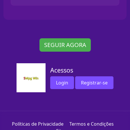
SEGUIR AGORA
Acessos
Login
Registrar-se
Políticas de Privacidade
Termos e Condições