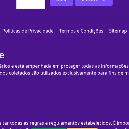
Políticas de Privacidade
Termos e Condições
Sitemap
de
uários e está empenhada em proteger todas as informações
os coletados são utilizados exclusivamente para fins de m
ar todas as regras e regulamentos estabelecidos. É impor