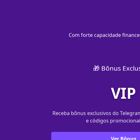
Com forte capacidade financei
🎁 Bônus Exclu
VIP
Receba bônus exclusivos do Telegra
e códigos promocionai
Ver Bônus