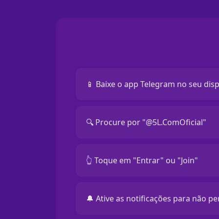
📱 Baixe o app Telegram no seu disp
🔍 Procure por "@5L.ComOficial"
👆 Toque em "Entrar" ou "Join"
🔔 Ative as notificações para não p