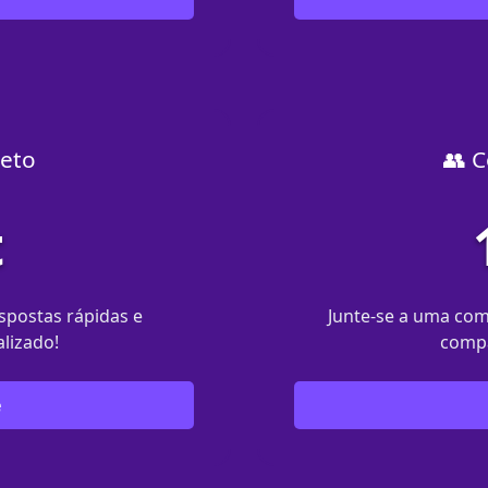
reto
👥 
t
espostas rápidas e
Junte-se a uma com
lizado!
compa
e