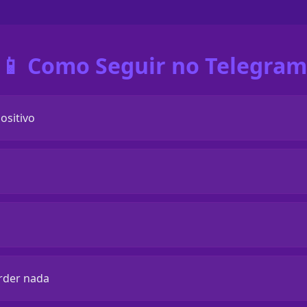
📱 Como Seguir no Telegram
ositivo
erder nada