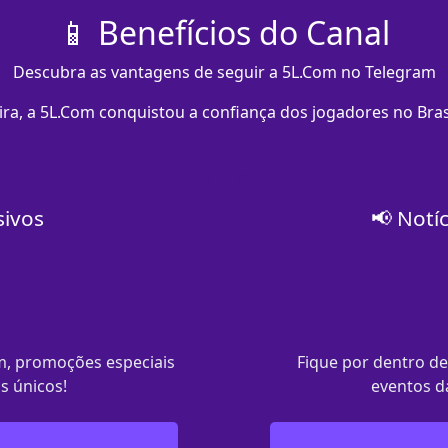
📱 Benefícios do Canal
Descubra as vantagens de seguir a 5L.Com no Telegram
ra, a 5L.Com conquistou a confiança dos jogadores no Bras
sivos
📢 Notí
m, promoções especiais
Fique por dentro d
s únicos!
eventos d