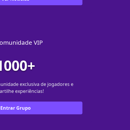
Comunidade VIP
1000+
unidade exclusiva de jogadores e
rtilhe experiências!
Entrar Grupo