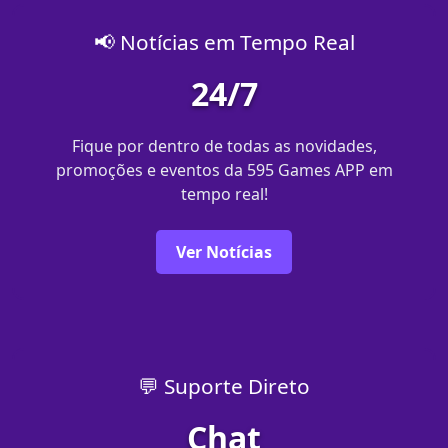
📢 Notícias em Tempo Real
24/7
Fique por dentro de todas as novidades,
promoções e eventos da 595 Games APP em
tempo real!
Ver Notícias
💬 Suporte Direto
Chat