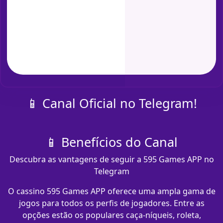
📱 Canal Oficial no Telegram!
📱 Benefícios do Canal
Descubra as vantagens de seguir a 595 Games APP no
Telegram
O cassino 595 Games APP oferece uma ampla gama de
jogos para todos os perfis de jogadores. Entre as
opções estão os populares caça-níqueis, roleta,