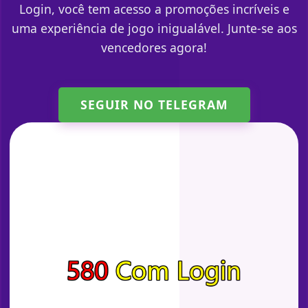
Login, você tem acesso a promoções incríveis e
uma experiência de jogo inigualável. Junte-se aos
vencedores agora!
SEGUIR NO TELEGRAM