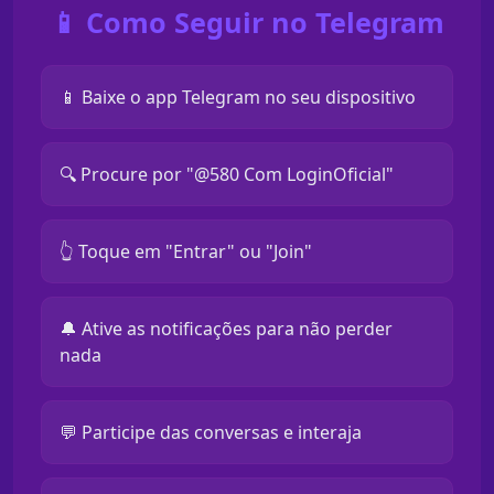
📱 Como Seguir no Telegram
📱 Baixe o app Telegram no seu dispositivo
🔍 Procure por "@580 Com LoginOficial"
👆 Toque em "Entrar" ou "Join"
🔔 Ative as notificações para não perder
nada
💬 Participe das conversas e interaja