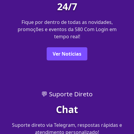
24/7
Fique por dentro de todas as novidades,
promoções e eventos da 580 Com Login em
tempo real!
Ver Notícias
💬 Suporte Direto
Chat
Suporte direto via Telegram, respostas rápidas e
atendimento personalizado!