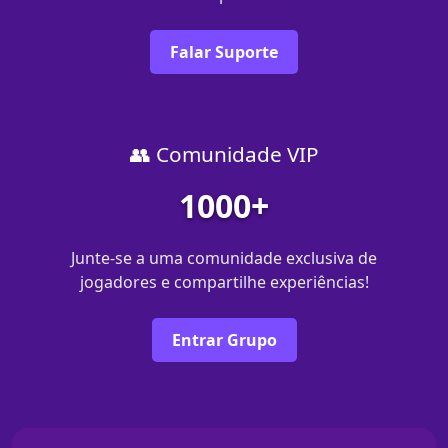
Falar Suporte
👥 Comunidade VIP
1000+
Junte-se a uma comunidade exclusiva de
jogadores e compartilhe experiências!
Entrar Grupo