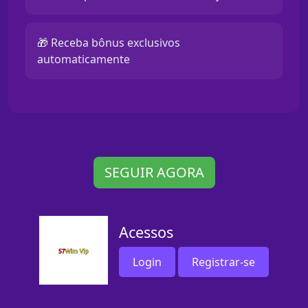
🎁 Receba bônus exclusivos
automaticamente
SEGUIR AGORA
Acessos
Login
Registrar-se