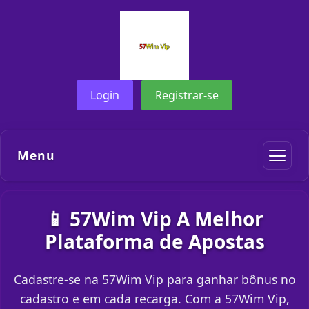
Login
Registrar-se
Menu
📱 57Wim Vip A Melhor
Plataforma de Apostas
Cadastre-se na 57Wim Vip para ganhar bônus no
cadastro e em cada recarga. Com a 57Wim Vip,