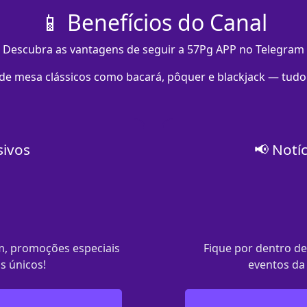
📱 Benefícios do Canal
Descubra as vantagens de seguir a 57Pg APP no Telegram
de mesa clássicos como bacará, pôquer e blackjack — tudo 
sivos
📢 Notí
m, promoções especiais
Fique por dentro d
s únicos!
eventos da