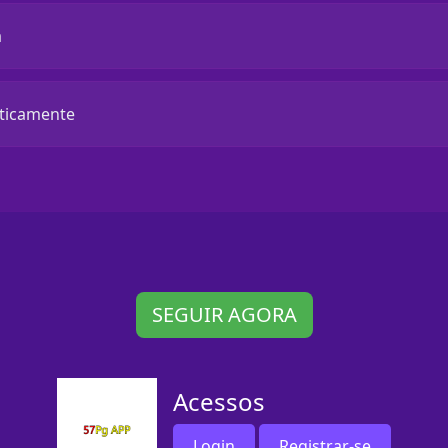
a
aticamente
SEGUIR AGORA
Acessos
Login
Registrar-se