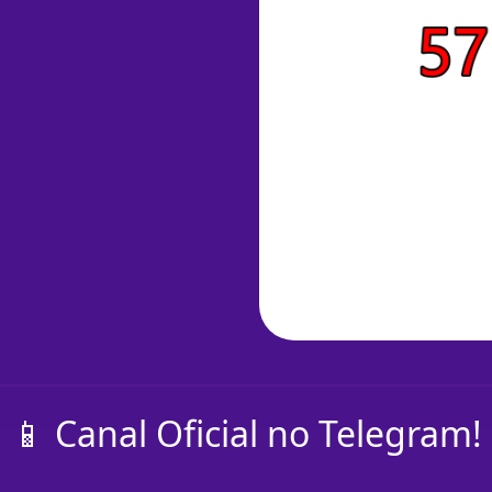
📱 Canal Oficial no Telegram!