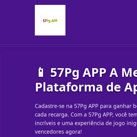
📱 57Pg APP A M
Plataforma de A
Cadastre-se na 57Pg APP para ganhar b
cada recarga. Com a 57Pg APP, você te
incríveis e uma experiência de jogo inig
vencedores agora!