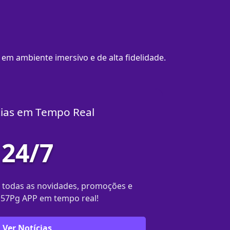
em ambiente imersivo e de alta fidelidade.
cias em Tempo Real
24/7
e todas as novidades, promoções e
 57Pg APP em tempo real!
Ver Notícias