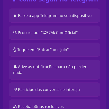
📱 Baixe o app Telegram no seu dispositivo
🔍 Procure por "@57Ak.ComOficial"
👆 Toque em "Entrar" ou "Join"
🔔 Ative as notificações para não perder
nada
💬 Participe das conversas e interaja
🎁 Receba bônus exclusivos