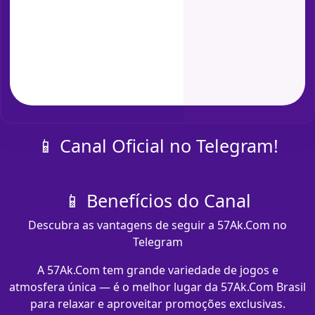
📱 Canal Oficial no Telegram!
📱 Benefícios do Canal
Descubra as vantagens de seguir a 57Ak.Com no
Telegram
A 57Ak.Com tem grande variedade de jogos e
atmosfera única — é o melhor lugar da 57Ak.Com Brasil
para relaxar e aproveitar promoções exclusivas.