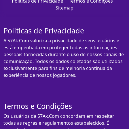
Políticas de Privacidade
Termos e Condições
Sitemap
Políticas de Privacidade
A 57Ak.Com valoriza a privacidade de seus usuários e
está empenhada em proteger todas as informações
pessoais fornecidas durante o uso de nossos canais de
comunicação. Todos os dados coletados são utilizados
exclusivamente para fins de melhoria contínua da
experiência de nossos jogadores.
Termos e Condições
Os usuários da 57Ak.Com concordam em respeitar
todas as regras e regulamentos estabelecidos. É