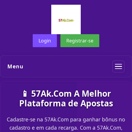
Login
Registrar-se
Menu
📱 57Ak.Com A Melhor
Plataforma de Apostas
Cadastre-se na 57Ak.Com para ganhar bônus no
cadastro e em cada recarga. Com a 57Ak.Com,