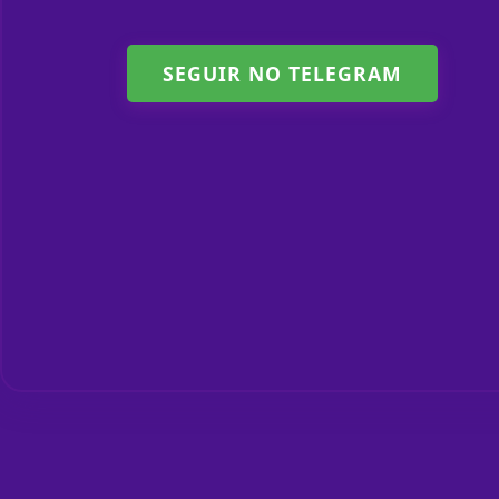
SEGUIR NO TELEGRAM