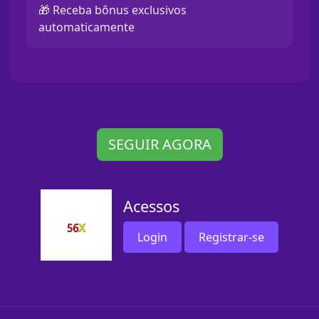
🎁 Receba bônus exclusivos
automaticamente
SEGUIR AGORA
Acessos
Login
Registrar-se