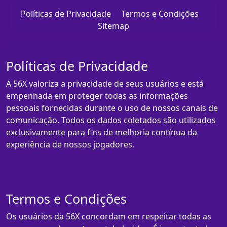
Políticas de Privacidade
Termos e Condições
Sitemap
Políticas de Privacidade
A 56X valoriza a privacidade de seus usuários e está
empenhada em proteger todas as informações
pessoais fornecidas durante o uso de nossos canais de
comunicação. Todos os dados coletados são utilizados
exclusivamente para fins de melhoria contínua da
experiência de nossos jogadores.
Termos e Condições
Os usuários da 56X concordam em respeitar todas as