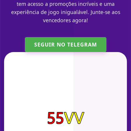
tem acesso a promoções incríveis e uma
experiência de jogo inigualável. Junte-se aos
vencedores agora!
SEGUIR NO TELEGRAM