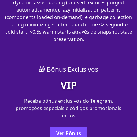
dynamic asset loading (unused textures purged
automaticamente), lazy initialization patterns
(components loaded on-demand), e garbage collection
tuning minimizing stutter. Launch time <2 segundos
cold start, <0.5s warm starts através de snapshot state
preservation.
🎁 Bônus Exclusivos
VIP
Receba bônus exclusivos do Telegram,
promoções especiais e códigos promocionais
únicos!
Ver Bônus