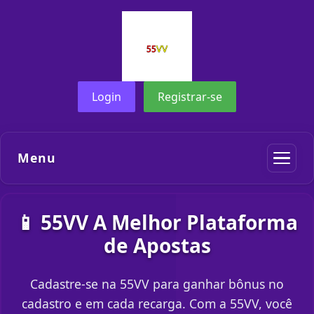
Login
Registrar-se
Menu
📱 55VV A Melhor Plataforma
de Apostas
Cadastre-se na 55VV para ganhar bônus no
cadastro e em cada recarga. Com a 55VV, você