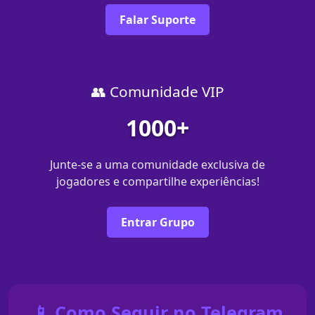
Falar Suporte
👥 Comunidade VIP
1000+
Junte-se a uma comunidade exclusiva de
jogadores e compartilhe experiências!
Entrar Grupo
📱 Como Seguir no Telegram