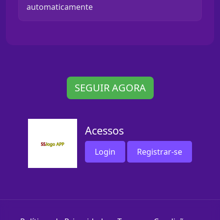
automaticamente
SEGUIR AGORA
Acessos
Login
Registrar-se