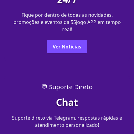
Fique por dentro de todas as novidades,
promoções e eventos da 55Jogo APP em tempo
real!
Ver Notícias
💬 Suporte Direto
Chat
Suporte direto via Telegram, respostas rápidas e
atendimento personalizado!