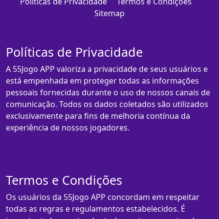
Políticas de Privacidade
Termos e Condições
Sitemap
Políticas de Privacidade
A 55Jogo APP valoriza a privacidade de seus usuários e
está empenhada em proteger todas as informações
pessoais fornecidas durante o uso de nossos canais de
comunicação. Todos os dados coletados são utilizados
exclusivamente para fins de melhoria contínua da
experiência de nossos jogadores.
Termos e Condições
Os usuários da 55Jogo APP concordam em respeitar
todas as regras e regulamentos estabelecidos. É