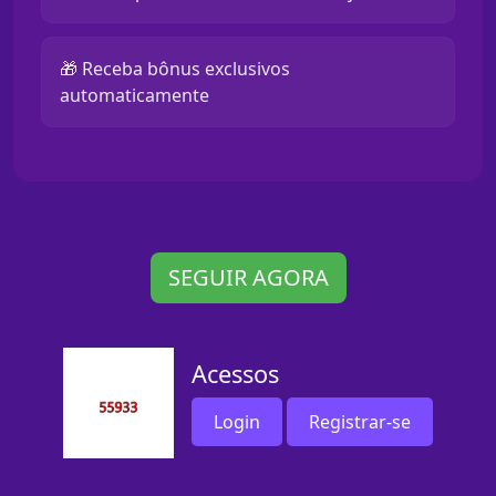
🎁 Receba bônus exclusivos
automaticamente
SEGUIR AGORA
Acessos
Login
Registrar-se