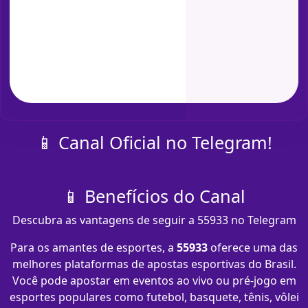
📱 Canal Oficial no Telegram!
📱 Benefícios do Canal
Descubra as vantagens de seguir a 55933 no Telegram
Para os amantes de esportes, a
55933
oferece uma das
melhores plataformas de apostas esportivas do Brasil.
Você pode apostar em eventos ao vivo ou pré-jogo em
esportes populares como futebol, basquete, tênis, vôlei