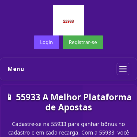
Login
Registrar-se
Menu
📱 55933 A Melhor Plataforma
de Apostas
Cadastre-se na 55933 para ganhar bônus no
cadastro e em cada recarga. Com a 55933, você