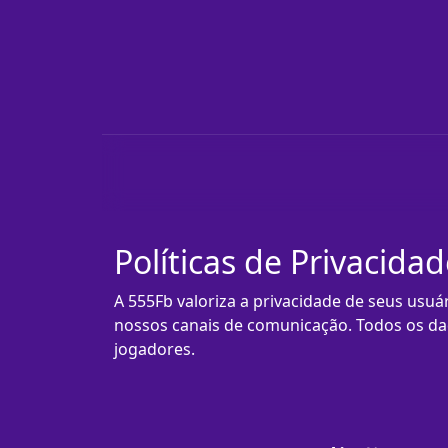
Políticas de Privacida
A 555Fb valoriza a privacidade de seus usu
nossos canais de comunicação. Todos os dad
jogadores.