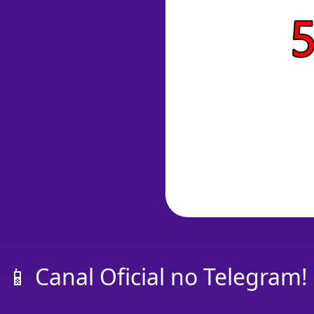
📱 Canal Oficial no Telegram!