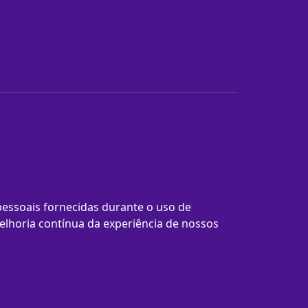
pessoais fornecidas durante o uso de
elhoria contínua da experiência de nossos