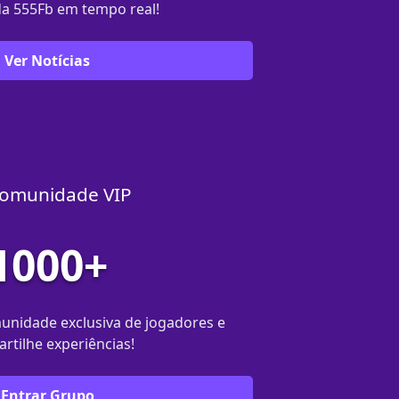
da 555Fb em tempo real!
Ver Notícias
Comunidade VIP
1000+
unidade exclusiva de jogadores e
rtilhe experiências!
Entrar Grupo