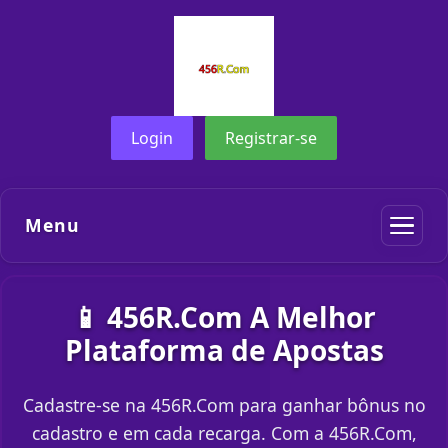
Login
Registrar-se
Menu
📱 456R.Com A Melhor
Plataforma de Apostas
Cadastre-se na 456R.Com para ganhar bônus no
cadastro e em cada recarga. Com a 456R.Com,