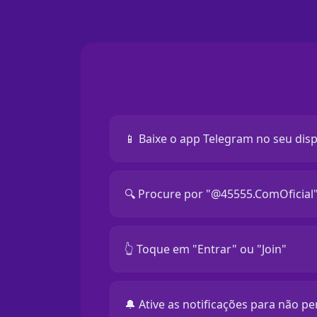
📱 Baixe o app Telegram no seu disp
🔍 Procure por "@45555.ComOficial
👆 Toque em "Entrar" ou "Join"
🔔 Ative as notificações para não p