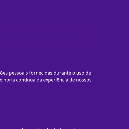
ões pessoais fornecidas durante o uso de
elhoria contínua da experiência de nossos