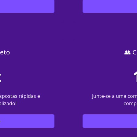
reto
👥 
t
espostas rápidas e
Junte-se a uma com
lizado!
compa
e