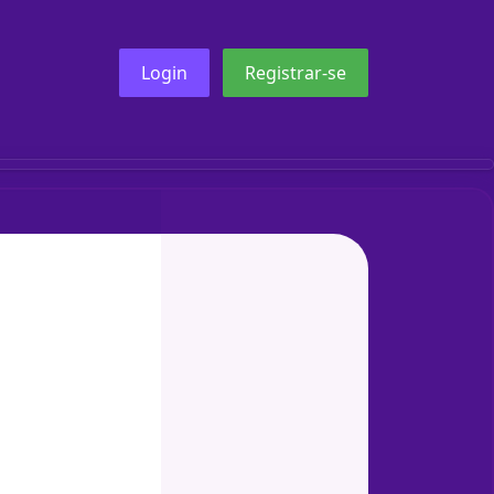
Login
Registrar-se