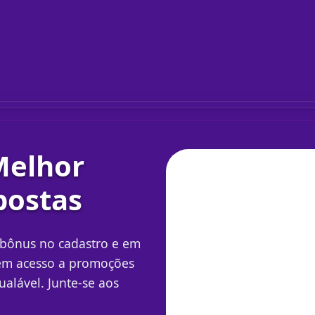
Melhor
postas
 bônus no cadastro e em
tem acesso a promoções
ualável. Junte-se aos