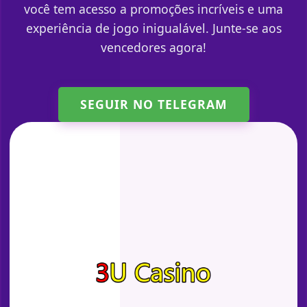
você tem acesso a promoções incríveis e uma
experiência de jogo inigualável. Junte-se aos
vencedores agora!
SEGUIR NO TELEGRAM