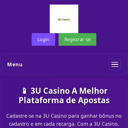
Login
Registrar-se
Menu
📱 3U Casino A Melhor
Plataforma de Apostas
Cadastre-se na 3U Casino para ganhar bônus no
cadastro e em cada recarga. Com a 3U Casino,