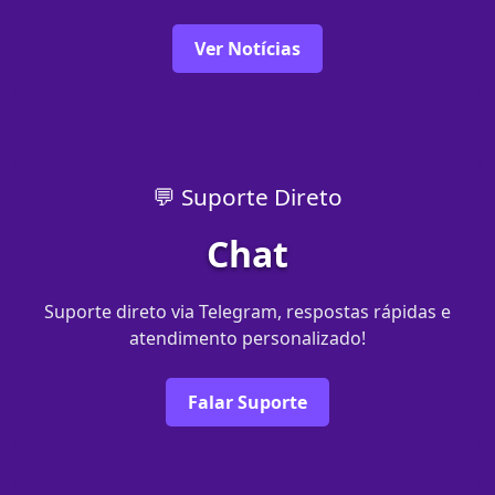
Ver Notícias
💬 Suporte Direto
Chat
Suporte direto via Telegram, respostas rápidas e
atendimento personalizado!
Falar Suporte