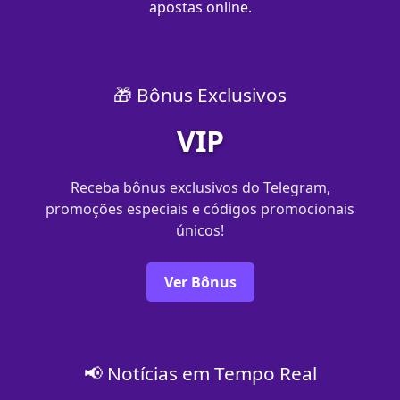
apostas online.
🎁 Bônus Exclusivos
VIP
Receba bônus exclusivos do Telegram,
promoções especiais e códigos promocionais
únicos!
Ver Bônus
📢 Notícias em Tempo Real