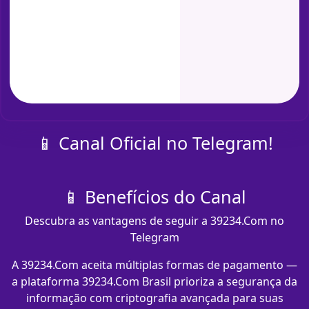
📱 Canal Oficial no Telegram!
📱 Benefícios do Canal
Descubra as vantagens de seguir a 39234.Com no
Telegram
A 39234.Com aceita múltiplas formas de pagamento —
a plataforma 39234.Com Brasil prioriza a segurança da
informação com criptografia avançada para suas