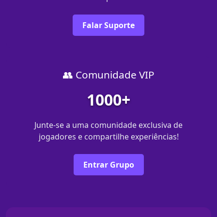
Falar Suporte
👥 Comunidade VIP
1000+
Junte-se a uma comunidade exclusiva de
jogadores e compartilhe experiências!
Entrar Grupo