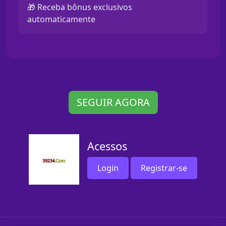
🎁 Receba bônus exclusivos
automaticamente
SEGUIR AGORA
Acessos
Login
Registrar-se