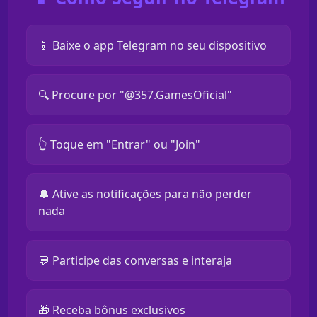
📱 Baixe o app Telegram no seu dispositivo
🔍 Procure por "@357.GamesOficial"
👆 Toque em "Entrar" ou "Join"
🔔 Ative as notificações para não perder
nada
💬 Participe das conversas e interaja
🎁 Receba bônus exclusivos