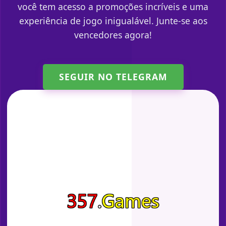
você tem acesso a promoções incríveis e uma
experiência de jogo inigualável. Junte-se aos
vencedores agora!
SEGUIR NO TELEGRAM