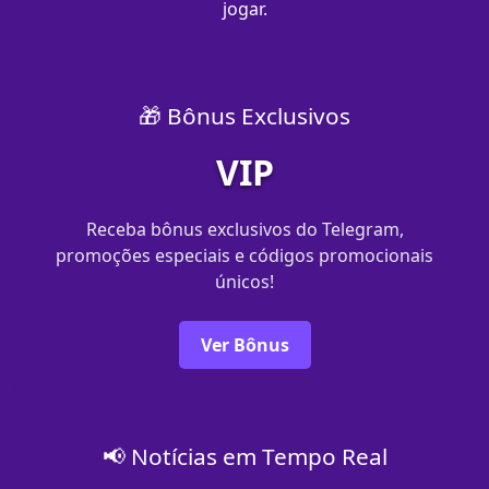
jogar.
🎁 Bônus Exclusivos
VIP
Receba bônus exclusivos do Telegram,
promoções especiais e códigos promocionais
únicos!
Ver Bônus
📢 Notícias em Tempo Real