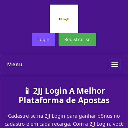
Login
Registrar-se
Menu
📱 2JJ Login A Melhor
Plataforma de Apostas
Cadastre-se na 2JJ Login para ganhar bônus no
cadastro e em cada recarga. Com a 2JJ Login, você