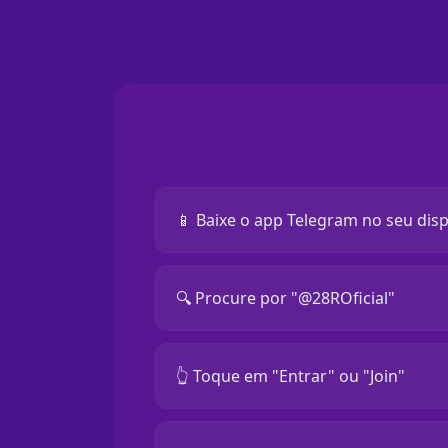
📱 Baixe o app Telegram no seu disp
🔍 Procure por "@28ROficial"
👆 Toque em "Entrar" ou "Join"