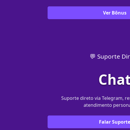
Ver Bônus
💬 Suporte Di
Cha
Suporte direto via Telegram, r
atendimento persona
Falar Suport