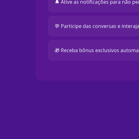
🔔 Ative as notificações para não p
💬 Participe das conversas e interaj
🎁 Receba bônus exclusivos autom