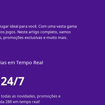
o lugar ideal para você. Com uma vasta gama
os jogos. Neste artigo completo, vamos
is, promoções exclusivas e muito mais.
cias em Tempo Real
24/7
e todas as novidades, promoções e
 da 28R em tempo real!