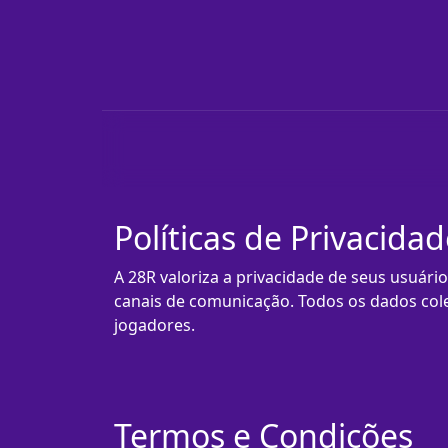
Políticas de Privacida
A 28R valoriza a privacidade de seus usuár
canais de comunicação. Todos os dados cole
jogadores.
Termos e Condições