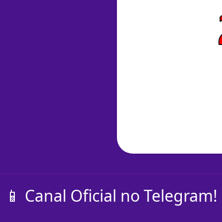
📱 Canal Oficial no Telegram!