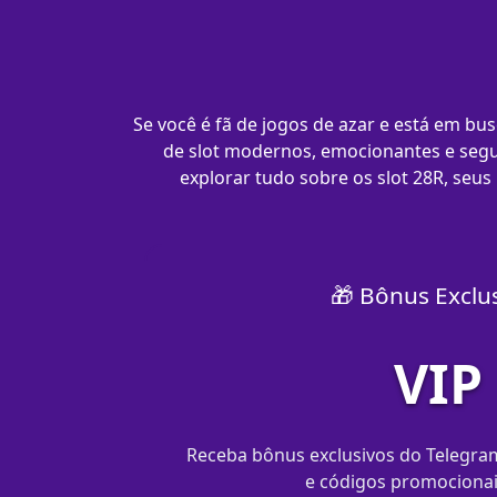
Se você é fã de jogos de azar e está em bu
de slot modernos, emocionantes e segu
explorar tudo sobre os slot 28R, seus
🎁 Bônus Exclu
VIP
Receba bônus exclusivos do Telegra
e códigos promocionai