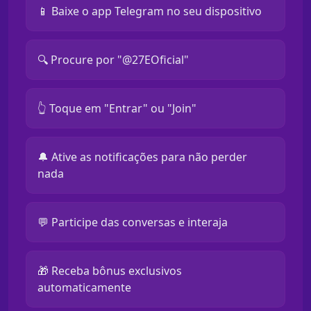
📱 Baixe o app Telegram no seu dispositivo
🔍 Procure por "@27EOficial"
👆 Toque em "Entrar" ou "Join"
🔔 Ative as notificações para não perder
nada
💬 Participe das conversas e interaja
🎁 Receba bônus exclusivos
automaticamente