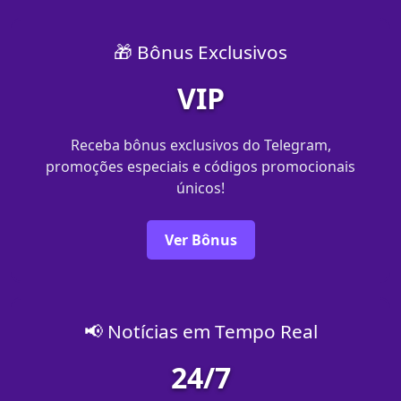
🎁 Bônus Exclusivos
VIP
Receba bônus exclusivos do Telegram,
promoções especiais e códigos promocionais
únicos!
Ver Bônus
📢 Notícias em Tempo Real
24/7