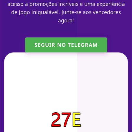
acesso a promoções incríveis e uma experiência
de jogo inigualável. Junte-se aos vencedores
agora!
SEGUIR NO TELEGRAM