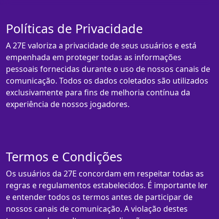
Políticas de Privacidade
A 27E valoriza a privacidade de seus usuários e está
empenhada em proteger todas as informações
pessoais fornecidas durante o uso de nossos canais de
comunicação. Todos os dados coletados são utilizados
exclusivamente para fins de melhoria contínua da
experiência de nossos jogadores.
Termos e Condições
Os usuários da 27E concordam em respeitar todas as
regras e regulamentos estabelecidos. É importante ler
e entender todos os termos antes de participar de
nossos canais de comunicação. A violação destes