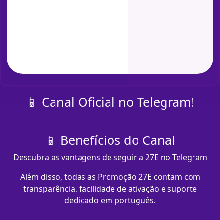
📱 Canal Oficial no Telegram!
📱 Benefícios do Canal
Descubra as vantagens de seguir a 27E no Telegram
Além disso, todas as Promoção 27E contam com
transparência, facilidade de ativação e suporte
dedicado em português.