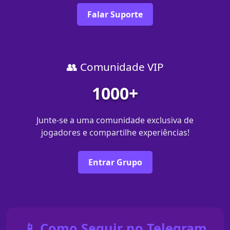
Falar Suporte
👥 Comunidade VIP
1000+
Junte-se a uma comunidade exclusiva de
jogadores e compartilhe experiências!
Entrar Grupo
📱 Como Seguir no Telegram