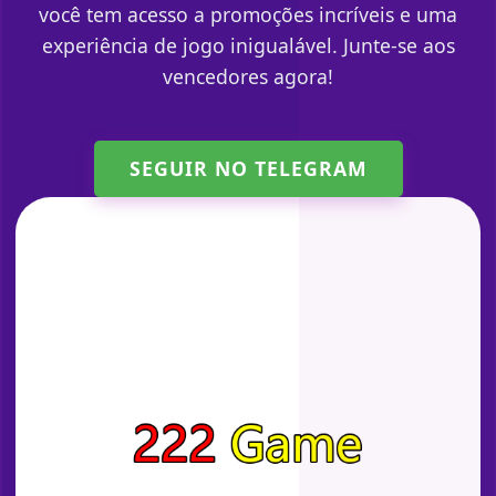
você tem acesso a promoções incríveis e uma
experiência de jogo inigualável. Junte-se aos
vencedores agora!
SEGUIR NO TELEGRAM