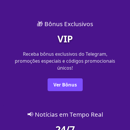
🎁 Bônus Exclusivos
VIP
Receba bônus exclusivos do Telegram,
promoções especiais e códigos promocionais
únicos!
Ver Bônus
📢 Notícias em Tempo Real
24/7