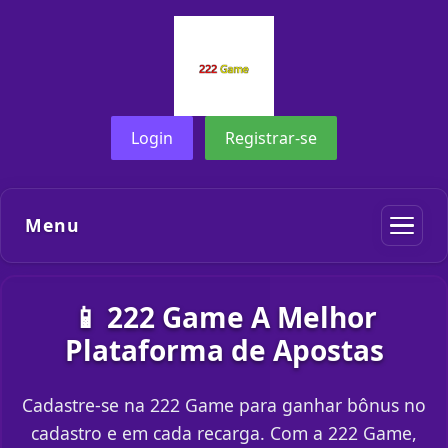
Login
Registrar-se
Menu
📱 222 Game A Melhor
Plataforma de Apostas
Cadastre-se na 222 Game para ganhar bônus no
cadastro e em cada recarga. Com a 222 Game,