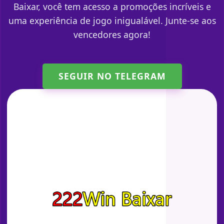
Baixar, você tem acesso a promoções incríveis e
uma experiência de jogo inigualável. Junte-se aos
vencedores agora!
SEGUIR NO TELEGRAM