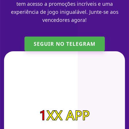
tem acesso a promoções incríveis e uma
experiência de jogo inigualável. Junte-se aos
vencedores agora!
SEGUIR NO TELEGRAM