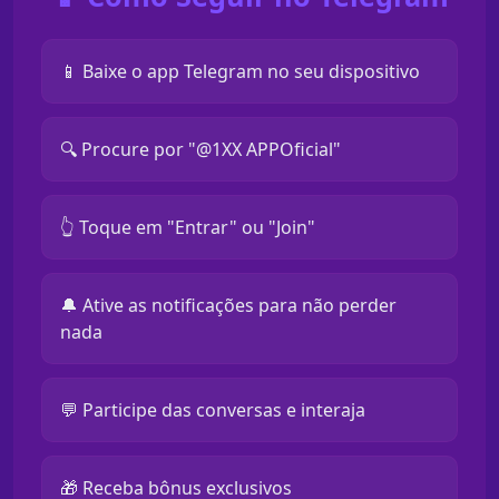
📱 Baixe o app Telegram no seu dispositivo
🔍 Procure por "@1XX APPOficial"
👆 Toque em "Entrar" ou "Join"
🔔 Ative as notificações para não perder
nada
💬 Participe das conversas e interaja
🎁 Receba bônus exclusivos