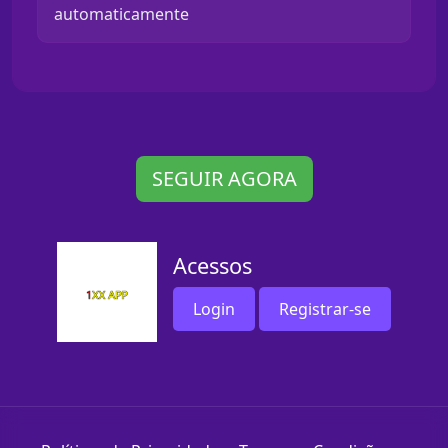
automaticamente
SEGUIR AGORA
Acessos
Login
Registrar-se