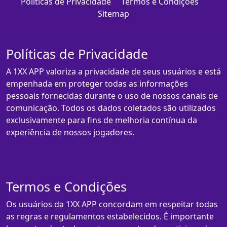
Políticas de Privacidade
Termos e Condições
Sitemap
Políticas de Privacidade
A 1XX APP valoriza a privacidade de seus usuários e está
empenhada em proteger todas as informações
pessoais fornecidas durante o uso de nossos canais de
comunicação. Todos os dados coletados são utilizados
exclusivamente para fins de melhoria contínua da
experiência de nossos jogadores.
Termos e Condições
Os usuários da 1XX APP concordam em respeitar todas
as regras e regulamentos estabelecidos. É importante