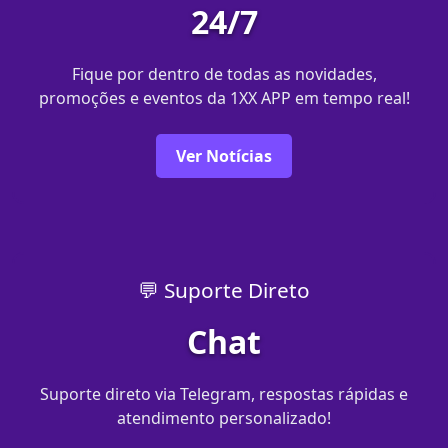
24/7
Fique por dentro de todas as novidades,
promoções e eventos da 1XX APP em tempo real!
Ver Notícias
💬 Suporte Direto
Chat
Suporte direto via Telegram, respostas rápidas e
atendimento personalizado!