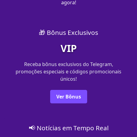
agora!
🎁 Bônus Exclusivos
VIP
Receba bônus exclusivos do Telegram,
promoções especiais e códigos promocionais
únicos!
Ver Bônus
📢 Notícias em Tempo Real