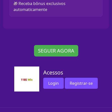
🎁 Receba bônus exclusivos
automaticamente
SEGUIR AGORA
Acessos
Login
Registrar-se