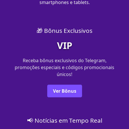
smartphones e tablets.
🎁 Bônus Exclusivos
VIP
Receba bônus exclusivos do Telegram,
promoções especiais e códigos promocionais
únicos!
Ver Bônus
📢 Notícias em Tempo Real