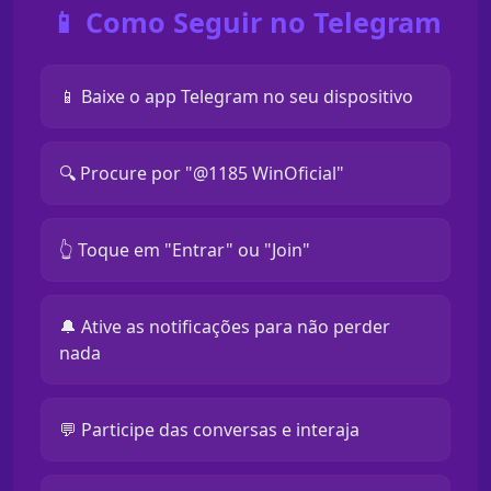
📱 Como Seguir no Telegram
📱 Baixe o app Telegram no seu dispositivo
🔍 Procure por "@1185 WinOficial"
👆 Toque em "Entrar" ou "Join"
🔔 Ative as notificações para não perder
nada
💬 Participe das conversas e interaja