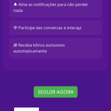
🔔 Ative as notificações para não perder
nada
💬 Participe das conversas e interaja
🎁 Receba bônus exclusivos
automaticamente
SEGUIR AGORA